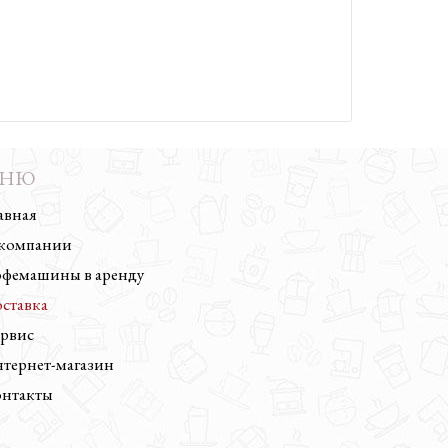
ЕНЮ
авная
компании
фемашины в аренду
ставка
рвис
тернет-магазин
нтакты