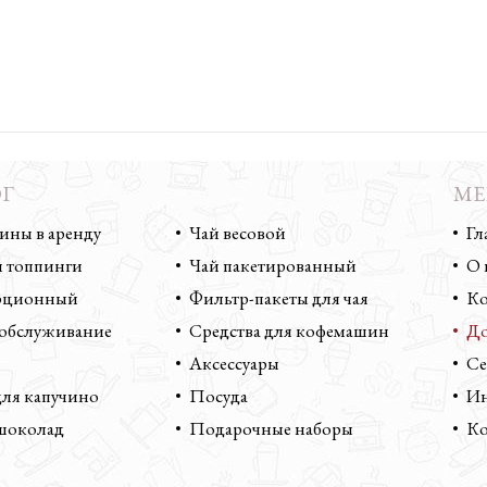
Г
КАТАЛОГ
М
ны в аренду
Чай весовой
Гл
 топпинги
Чай пакетированный
О 
орционный
Фильтр-пакеты для чая
Ко
 обслуживание
Средства для кофемашин
До
Аксессуары
Се
ля капучино
Посуда
Ин
шоколад
Подарочные наборы
Ко