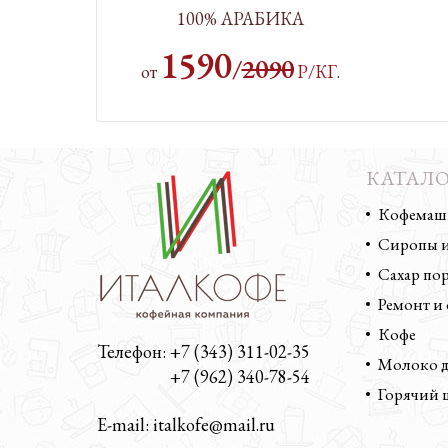
100% АРАБИКА
1590
/
2090
от
Р/КГ
.
КАТАЛО
Кофемаши
Сиропы и
Сахар п
Ремонт и
Кофе
Телефон: +7 (343) 311-02-35
Молоко д
Телефон:
+7 (962) 340-78-54
Горячий 
E-mail: italkofe@mail.ru