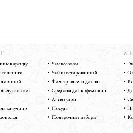
Г
КАТАЛОГ
М
ны в аренду
Чай весовой
Гл
 топпинги
Чай пакетированный
О 
орционный
Фильтр-пакеты для чая
Ко
 обслуживание
Средства для кофемашин
До
Аксессуары
Се
ля капучино
Посуда
Ин
шоколад
Подарочные наборы
Ко