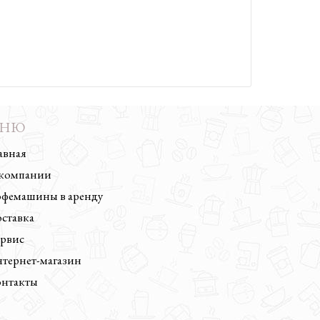
ЕНЮ
авная
компании
фемашины в аренду
ставка
рвис
тернет-магазин
нтакты