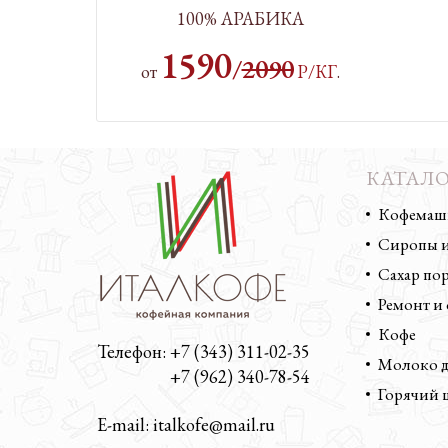
100% АРАБИКА
1590
/
2090
от
Р/КГ
.
КАТАЛО
Кофемаши
Сиропы и
Сахар п
Ремонт и
Кофе
Телефон: +7 (343) 311-02-35
Молоко д
Телефон:
+7 (962) 340-78-54
Горячий 
E-mail: italkofe@mail.ru