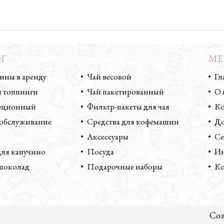
Г
КАТАЛОГ
М
ны в аренду
Чай весовой
Гл
 топпинги
Чай пакетированный
О 
орционный
Фильтр-пакеты для чая
Ко
 обслуживание
Средства для кофемашин
До
Аксессуары
Се
ля капучино
Посуда
Ин
шоколад
Подарочные наборы
Ко
Соз