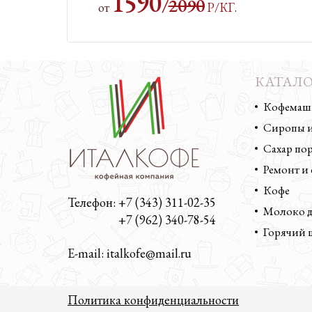
1590
/
2090
от
Р/КГ
.
КАТАЛО
Кофемаши
Сиропы и
Сахар п
Ремонт и
Кофе
Телефон: +7 (343) 311-02-35
Молоко д
Телефон:
+7 (962) 340-78-54
Горячий 
E-mail: italkofe@mail.ru
Политика конфиденциальности