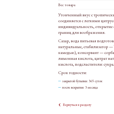
Вес товара
Утонченный вкус с тропически
соединяется с легкими цитру
индивидуальность, открытие с
границ для воображения.
Сахар, вода питьевая подгото
натуральные, стабилизатор — 
камедью), консервант — сорба
лимонная кислота, цитрат нат
кислота, подсластители: сукра
Срок годности:
закрытой бутылки: 365 суток
после вскрытия: 3 месяца
‹
Вернуться к разделу