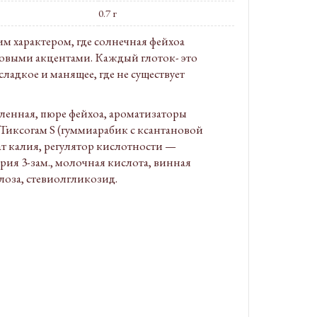
0.7 г
м характером, где солнечная фейхоа
совыми акцентами. Каждый глоток- это
ладкое и манящее, где не существует
вленная, пюре фейхоа, ароматизаторы
Тиксогам S (гуммиарабик с ксантановой
т калия, регулятор кислотности —
рия 3-зам., молочная кислота, винная
лоза, стевиолгликозид.