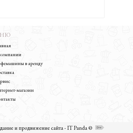
ЕНЮ
авная
компании
фемашины в аренду
ставка
рвис
тернет-магазин
нтакты
дание и продвижение сайта - IT Panda ©