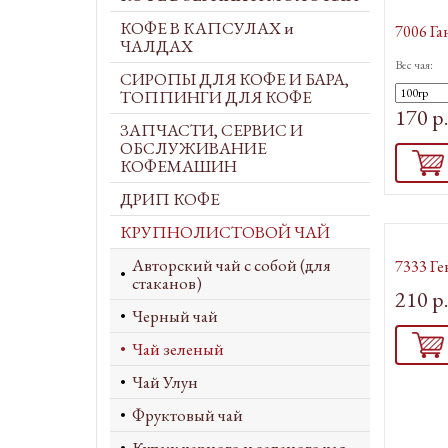
КОФЕ В КАПСУЛАХ и
7006 Га
ЧАЛДАХ
Вес чая:
СИРОПЫ ДЛЯ КОФЕ И БАРА,
ТОППИНГИ ДЛЯ КОФЕ
170 р
ЗАПЧАСТИ, СЕРВИС И
ОБСЛУЖИВАНИЕ
КОФЕМАШИН
ДРИП КОФЕ
КРУПНОЛИСТОВОЙ ЧАЙ
Авторский чай с собой (для
7333 Г
стаканов)
210 р
Черный чай
Чай зеленый
Чай Улун
Фруктовый чай