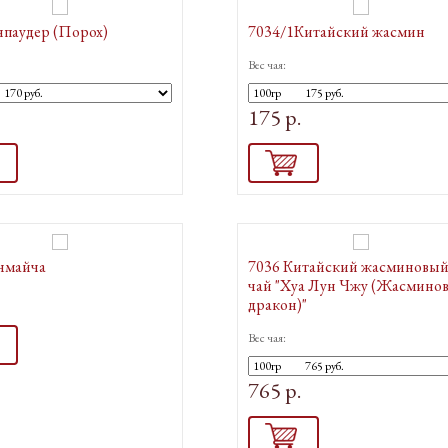
нпаудер (Порох)
7034/1Китайский жасмин
Вес чая:
.
175 р.
енмайча
7036 Китайский жасминовы
чай "Хуа Лун Чжу (Жасмино
.
дракон)"
Вес чая:
765 р.