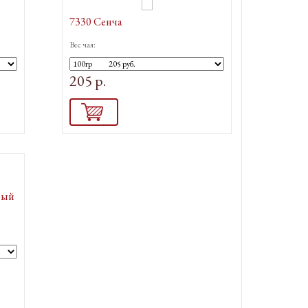
7330 Сенча
Вес чая:
205 р.
й
вый